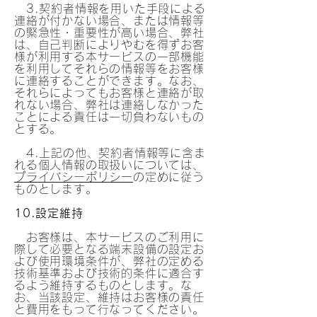
3.契約者情報を用いた手段による
連絡が付かない場合、または情報等
の緊急性・重要性が高い場合、弊社
は、自己判断によりやむを得ずお客
様が利用する本サービスの一部機能
を利用してそれらの情報等をお客様
に連絡することができます。なお、
それらによってもお客様と連絡が取
れない場合、弊社は連絡しなかった
ことによる責任は一切負わないもの
とする。
4.上記の他、契約者情報等に含ま
れる個人情報の取扱いについては、
プライバシーポリシー
の定めに従う
ものとします。
10.設定維持
お客様は、本サービスのご利用に
際して必要となる端末設備の設定お
よび使用環境条件が、弊社の定める
技術基準および技術的条件に適合す
るよう維持するものとします。な
お、当該設定、維持はお客様の責任
と費用をもって行なってください。