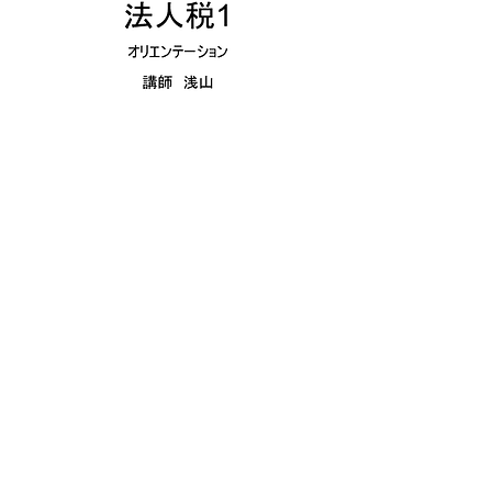
実践財務管理-第2講 資金繰り表
価格
￥0