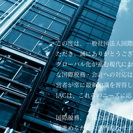
この度は、一般社団法人国際
ただき、誠にありがとうござ
グローバル化が進む現代にお
な国際税務・会計への対応は
営者が常に最新知識を習得し
IACは、これらのニーズに
-
国際税務、各国会計基準、M
に進めるための専門的なサポ