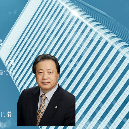
越しい
、複雑
境で経
を円滑
す。