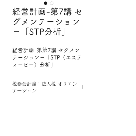
経営計画-第7講 セ
グメンテーション
－「STP分析」
経営計画-第第7講 セグメン
テーション－「STP（エステ
ィーピー）分析」
​税務会計論：法人税 オリエン
テーション
業者が負担する税金の種類
(1)個人事業者と法人事業者
(2)個人所得税速算表
2 税務会計書類の作成と提出先
(1)国に提出する税務会計書類 年1
回