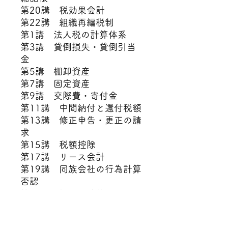
第20講 税効果会計
第22講 組織再編税制
第1講 法人税の計算体系
第3講 貸倒損失・貸倒引当
金
第5講 棚卸資産
第7講 固定資産
第9講 交際費・寄付金
第11講 中間納付と還付税額
第13講 修正申告・更正の請
求
第15講 税額控除
第17講 リース会計
第19講 同族会社の行為計算
否認
第21講 解散・清算
概要