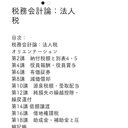
​税務会計論：法人
税
目次：
​税務会計論：法人税
オリエンテーション
第2講 納付税額と別表4・5
第4講 役員報酬・役員賞与
第6講 有価証券
第8講 減価償却
第10講 源泉税額・受取配当
第12講 純損失の繰越控除・
繰戻還付
第14講 低額譲渡
第16講 借地権課税
第18講 助成金・補助金と圧
縮記帳