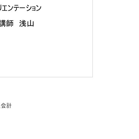
(2)都道府県に提
(3)市町村に提
税金の会計処理
(1)納税スケジュ
(2)前期確定額の
(3)当期中間納付
(4)利息又は配当
(5)期末確定税額
4 演習
果会計
©2020 by 一般社団法人国際会計コンソーシアム