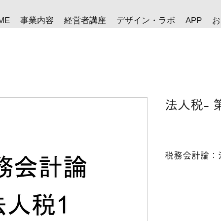
ME
事業内容
経営者講座
デザイン・ラボ
APP
お
法人税- 
業者が負担する
(1)個人事業者と
(2)個人所得税速
2 税務会計書類
(1)国に提出す